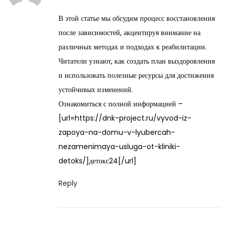
a
В этой статье мы обсудим процесс восстановления
y
после зависимостей, акцентируя внимание на
2
различных методах и подходах к реабилитации.
8
Читатели узнают, как создать план выздоровления
,
и использовать полезные ресурсы для достижения
2
устойчивых изменений.
0
Ознакомиться с полной информацией –
2
[url=https://dnk-project.ru/vyvod-iz-
6
zapoya-na-domu-v-lyubercah-
nezamenimaya-usluga-ot-kliniki-
detoks/]детокс24[/url]
Reply