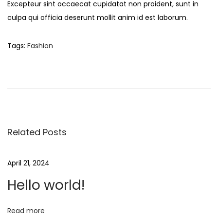
2
Excepteur sint occaecat cupidatat non proident, sunt in
n
0
culpa qui officia deserunt mollit anim id est laborum.
2
4
Tags
:
Fashion
P
P
H
r
e
o
e
l
v
l
s
i
o
o
w
Related Posts
t
u
o
s
r
n
April 21, 2024
p
l
Hello world!
o
d
a
s
!
t
Read more