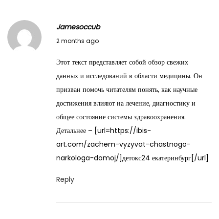
Jamesoccub
M
2 months ago
a
Этот текст представляет собой обзор свежих
y
данных и исследований в области медицины. Он
2
призван помочь читателям понять, как научные
8
достижения влияют на лечение, диагностику и
,
общее состояние системы здравоохранения.
2
Детальнее – [url=https://ibis-
0
art.com/zachem-vyzyvat-chastnogo-
2
narkologa-domoj/]детокс24 екатеринбург[/url]
6
Reply