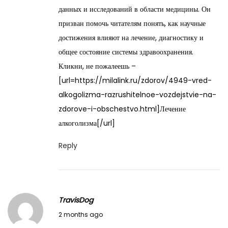
y
данных и исследований в области медицины. Он
2
призван помочь читателям понять, как научные
7
достижения влияют на лечение, диагностику и
,
общее состояние системы здравоохранения.
2
Кликни, не пожалеешь –
0
[url=https://milalink.ru/zdorov/4949-vred-
2
alkogolizma-razrushitelnoe-vozdejstvie-na-
6
zdorove-i-obschestvo.html]Лечение
алкоголизма[/url]
Reply
TravisDog
M
2 months ago