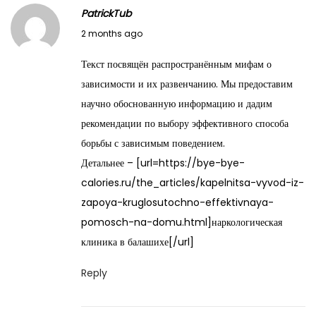
PatrickTub
M
2 months ago
a
Текст посвящён распространённым мифам о
y
зависимости и их развенчанию. Мы предоставим
2
научно обоснованную информацию и дадим
8
рекомендации по выбору эффективного способа
,
борьбы с зависимым поведением.
2
Детальнее – [url=https://bye-bye-
0
calories.ru/the_articles/kapelnitsa-vyvod-iz-
2
zapoya-kruglosutochno-effektivnaya-
6
pomosch-na-domu.html]наркологическая
клиника в балашихе[/url]
Reply