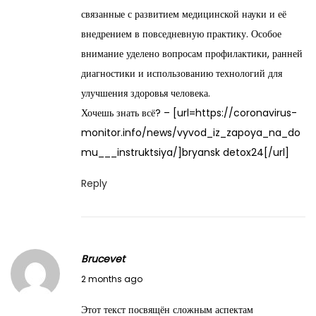
y
связанные с развитием медицинской науки и её
2
внедрением в повседневную практику. Особое
7
внимание уделено вопросам профилактики, ранней
,
диагностики и использованию технологий для
2
улучшения здоровья человека.
0
Хочешь знать всё? – [url=https://coronavirus-
2
monitor.info/news/vyvod_iz_zapoya_na_do
6
mu___instruktsiya/]bryansk detox24[/url]
Reply
Brucevet
M
2 months ago
a
Этот текст посвящён сложным аспектам