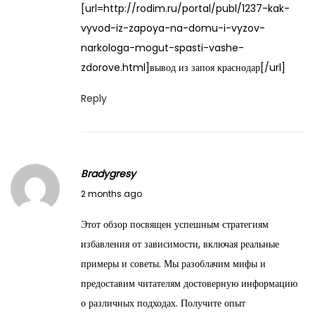
[url=http://rodim.ru/portal/publ/1237-kak-
vyvod-iz-zapoya-na-domu-i-vyzov-
narkologa-mogut-spasti-vashe-
zdorove.html]вывод из запоя краснодар[/url]
Reply
Bradygresy
M
2 months ago
a
Этот обзор посвящен успешным стратегиям
y
избавления от зависимости, включая реальные
2
примеры и советы. Мы разоблачим мифы и
8
предоставим читателям достоверную информацию
,
о различных подходах. Получите опыт
2