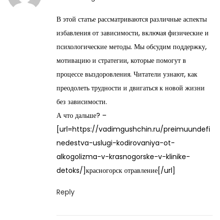
a
В этой статье рассматриваются различные аспекты
y
избавления от зависимости, включая физические и
2
психологические методы. Мы обсудим поддержку,
9
мотивацию и стратегии, которые помогут в
,
процессе выздоровления. Читатели узнают, как
2
преодолеть трудности и двигаться к новой жизни
0
без зависимости.
2
А что дальше? –
6
[url=https://vadimgushchin.ru/preimuundefi
nedestva-uslugi-kodirovaniya-ot-
alkogolizma-v-krasnogorske-v-klinike-
detoks/]красногорск отравление[/url]
Reply