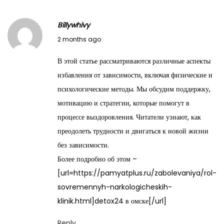
Billywhivy
M
2 months ago
a
В этой статье рассматриваются различные аспекты
y
избавления от зависимости, включая физические и
2
психологические методы. Мы обсудим поддержку,
9
мотивацию и стратегии, которые помогут в
,
процессе выздоровления. Читатели узнают, как
2
преодолеть трудности и двигаться к новой жизни
0
без зависимости.
2
Более подробно об этом –
6
[url=https://pamyatplus.ru/zabolevaniya/rol-
sovremennyh-narkologicheskih-
klinik.html]detox24 в омске[/url]
Reply