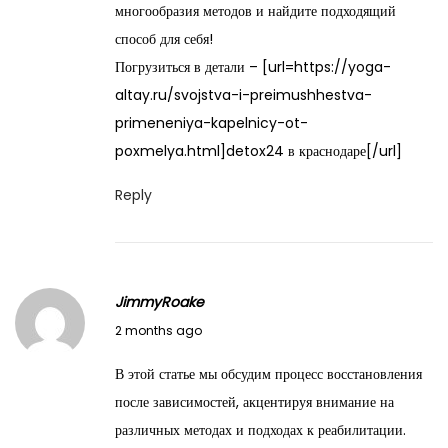
многообразия методов и найдите подходящий
0
способ для себя!
2
Погрузиться в детали – [url=https://yoga-
6
altay.ru/svojstva-i-preimushhestva-
primeneniya-kapelnicy-ot-
poxmelya.html]detox24 в краснодаре[/url]
Reply
JimmyRoake
M
2 months ago
a
В этой статье мы обсудим процесс восстановления
y
после зависимостей, акцентируя внимание на
2
различных методах и подходах к реабилитации.
8