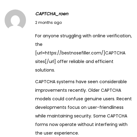
CAPTCHA_roen
M
2 months ago
a
For anyone struggling with online verification,
y
the
2
[url=https://bestnosefiller.com/]CAPTCHA
8
sites[/url] offer reliable and efficient
,
solutions.
2
CAPTCHA systems have seen considerable
0
improvements recently. Older CAPTCHA
2
models could confuse genuine users. Recent
6
developments focus on user-friendliness
while maintaining security. Some CAPTCHA
forms now operate without interfering with
the user experience.