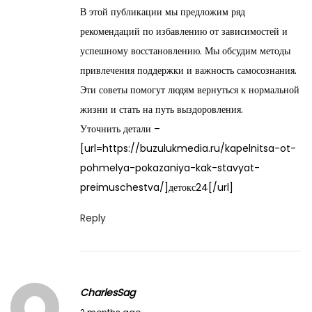
a
В этой публикации мы предложим ряд
y
рекомендаций по избавлению от зависимостей и
2
успешному восстановлению. Мы обсудим методы
8
привлечения поддержки и важность самосознания.
,
Эти советы помогут людям вернуться к нормальной
2
жизни и стать на путь выздоровления.
0
Уточнить детали –
2
[url=https://buzulukmedia.ru/kapelnitsa-ot-
6
pohmelya-pokazaniya-kak-stavyat-
preimuschestva/]детокс24[/url]
Reply
CharlesSag
M