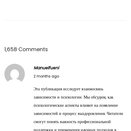
v
:
i
g
a
1,658 Comments
t
Manuelfueni
M
2 months ago
i
a
Эта публикация исследует взаимосвязь
y
o
зависимости и психологии. Мы обсудим, как
2
психологические аспекты влияют на появление
n
7
зависимостей и процесс выздоровления. Читатели
,
смогут понять важность профессиональной
2
поддержки и применения научных подходов в