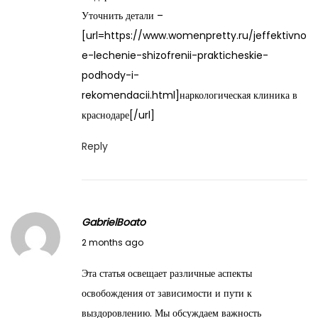
2
Уточнить детали –
0
[url=https://www.womenpretty.ru/jeffektivno
2
e-lechenie-shizofrenii-prakticheskie-
6
podhody-i-
rekomendacii.html]наркологическая клиника в
краснодаре[/url]
Reply
GabrielBoato
M
2 months ago
a
Эта статья освещает различные аспекты
y
освобождения от зависимости и пути к
2
выздоровлению. Мы обсуждаем важность