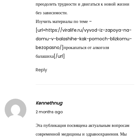
преодолеть трудности и двигаться к новой жизни
0
без зависимости.
2
Изучить материалы по теме –
6
[url=https://viralife.ru/vyvod-iz-zapoya-na-
domu-v-balashihe-kak-pomoch-blizkomu-
bezopasno/]прокапаться от алкоголя
балашиха[/url]
Reply
Kennethnug
M
2 months ago
a
Эта публикация посвящена актуальным вопросам
y
современной медицины и здравоохранения. Мы
2