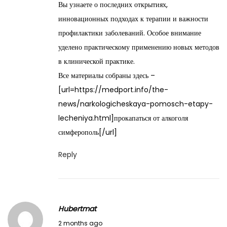
Вы узнаете о последних открытиях,
8
инновационных подходах к терапии и важности
,
профилактики заболеваний. Особое внимание
2
уделено практическому применению новых методов
0
в клинической практике.
2
Все материалы собраны здесь –
6
[url=https://medport.info/the-
news/narkologicheskaya-pomosch-etapy-
lecheniya.html]прокапаться от алкоголя
симферополь[/url]
Reply
Hubertmat
M
2 months ago