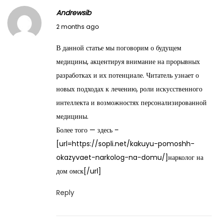
Andrewsib
M
2 months ago
a
В данной статье мы поговорим о будущем
y
медицины, акцентируя внимание на прорывных
2
разработках и их потенциале. Читатель узнает о
8
новых подходах к лечению, роли искусственного
,
интеллекта и возможностях персонализированной
2
медицины.
0
Более того — здесь –
2
[url=https://sopli.net/kakuyu-pomoshh-
6
okazyvaet-narkolog-na-domu/]нарколог на
дом омск[/url]
Reply