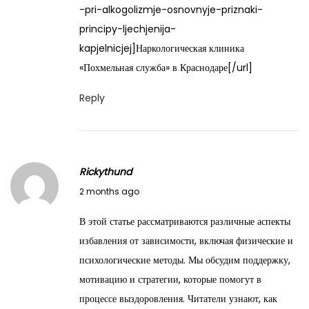
-pri-alkogolizmje-osnovnyje-priznaki-
principy-ljechjenija-
kapjelnicjej]Наркологическая клиника
«Похмельная служба» в Краснодаре[/url]
Reply
Rickythund
M
2 months ago
a
В этой статье рассматриваются различные аспекты
y
избавления от зависимости, включая физические и
2
психологические методы. Мы обсудим поддержку,
9
мотивацию и стратегии, которые помогут в
,
процессе выздоровления. Читатели узнают, как
2