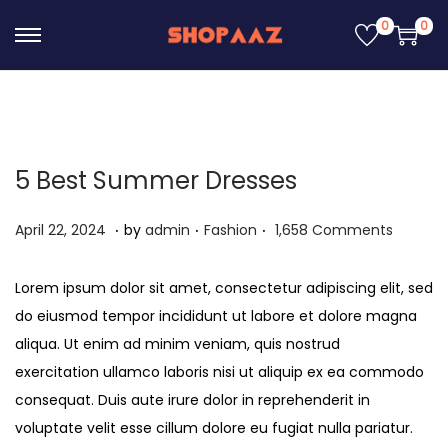
0
0
S
S
k
k
i
i
p
p
t
t
5 Best Summer Dresses
o
o
n
c
.
.
.
P
A
P
April 22, 2024
by
admin
Fashion
1,658 Comments
a
o
o
p
o
v
n
s
r
s
Lorem ipsum dolor sit amet, consectetur adipiscing elit, sed
i
t
t
i
t
do eiusmod tempor incididunt ut labore et dolore magna
g
e
e
l
e
aliqua. Ut enim ad minim veniam, quis nostrud
a
n
d
2
d
exercitation ullamco laboris nisi ut aliquip ex ea commodo
t
t
o
2
i
consequat. Duis aute irure dolor in reprehenderit in
i
n
,
n
voluptate velit esse cillum dolore eu fugiat nulla pariatur.
o