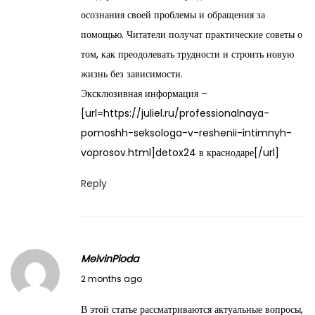
7
осознания своей проблемы и обращения за
,
помощью. Читатели получат практические советы о
2
том, как преодолевать трудности и строить новую
0
жизнь без зависимости.
2
Эксклюзивная информация –
6
[url=https://juliel.ru/professionalnaya-
pomoshh-seksologa-v-reshenii-intimnyh-
voprosov.html]detox24 в краснодаре[/url]
Reply
MelvinPioda
M
2 months ago
a
В этой статье рассматриваются актуальные вопросы,