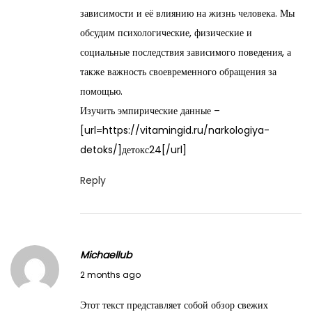
y
зависимости и её влиянию на жизнь человека. Мы
2
обсудим психологические, физические и
7
социальные последствия зависимого поведения, а
,
также важность своевременного обращения за
2
помощью.
0
Изучить эмпирические данные –
2
[url=https://vitamingid.ru/narkologiya-
6
detoks/]детокс24[/url]
Reply
Michaellub
M
2 months ago
a
Этот текст представляет собой обзор свежих