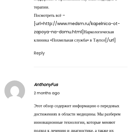
0
терапии.
2
Посмотреть всё –
6
[url=http://www.medsm.ru/kapelnica-ot-
zapoya-na-domu.html]Наркологическая
клиника «Похмельная служба» в Таупсе[/url]
Reply
AnthonyFus
M
2 months ago
a
Этот обзор содержит информацию о передовых
y
достижениях в области медицины. Мы разберем
2
инновационные технологии, которые меняют
7
подход к лечению и диагностике, а также их