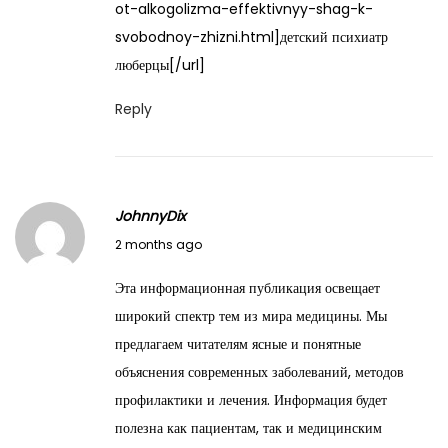
ot-alkogolizma-effektivnyy-shag-k-
svobodnoy-zhizni.html]детский психиатр
люберцы[/url]
Reply
JohnnyDix
M
2 months ago
a
Эта информационная публикация освещает
y
широкий спектр тем из мира медицины. Мы
2
предлагаем читателям ясные и понятные
9
объяснения современных заболеваний, методов
,
профилактики и лечения. Информация будет
2
полезна как пациентам, так и медицинским
0