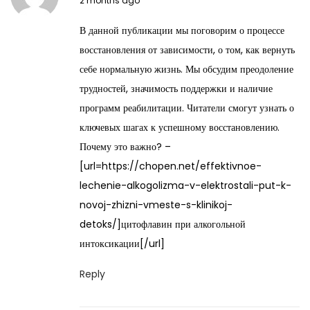
2 months ago
a
В данной публикации мы поговорим о процессе
y
восстановления от зависимости, о том, как вернуть
2
себе нормальную жизнь. Мы обсудим преодоление
8
трудностей, значимость поддержки и наличие
,
программ реабилитации. Читатели смогут узнать о
2
ключевых шагах к успешному восстановлению.
0
Почему это важно? –
2
[url=https://chopen.net/effektivnoe-
6
lechenie-alkogolizma-v-elektrostali-put-k-
novoj-zhizni-vmeste-s-klinikoj-
detoks/]цитофлавин при алкогольной
интоксикации[/url]
Reply